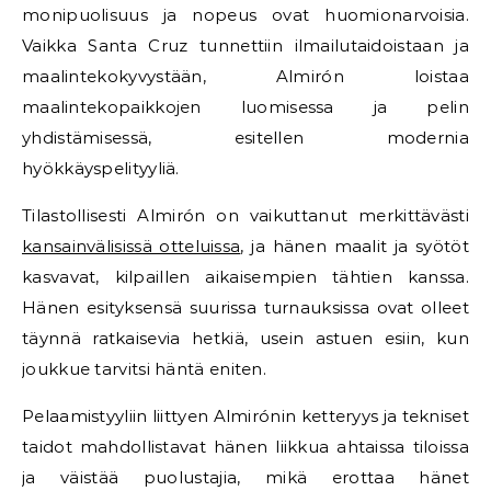
monipuolisuus ja nopeus ovat huomionarvoisia.
Vaikka Santa Cruz tunnettiin ilmailutaidoistaan ja
maalintekokyvystään, Almirón loistaa
maalintekopaikkojen luomisessa ja pelin
yhdistämisessä, esitellen modernia
hyökkäyspelityyliä.
Tilastollisesti Almirón on vaikuttanut merkittävästi
kansainvälisissä otteluissa
, ja hänen maalit ja syötöt
kasvavat, kilpaillen aikaisempien tähtien kanssa.
Hänen esityksensä suurissa turnauksissa ovat olleet
täynnä ratkaisevia hetkiä, usein astuen esiin, kun
joukkue tarvitsi häntä eniten.
Pelaamistyyliin liittyen Almirónin ketteryys ja tekniset
taidot mahdollistavat hänen liikkua ahtaissa tiloissa
ja väistää puolustajia, mikä erottaa hänet