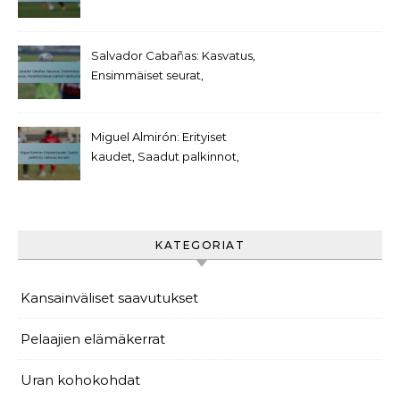
Henkilökohtaiset
saavutukset
Salvador Cabañas: Kasvatus,
Ensimmäiset seurat,
Henkilökohtaisen elämän
näkökulmat
Miguel Almirón: Erityiset
kaudet, Saadut palkinnot,
Vaikutus seuraan
KATEGORIAT
Kansainväliset saavutukset
Pelaajien elämäkerrat
Uran kohokohdat