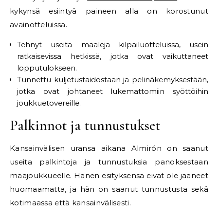
kykynsä esiintyä paineen alla on korostunut
avainotteluissa.
Tehnyt useita maaleja kilpailuotteluissa, usein
ratkaisevissa hetkissä, jotka ovat vaikuttaneet
lopputulokseen.
Tunnettu kuljetustaidostaan ja pelinäkemyksestään,
jotka ovat johtaneet lukemattomiin syöttöihin
joukkuetovereille.
Palkinnot ja tunnustukset
Kansainvälisen uransa aikana Almirón on saanut
useita palkintoja ja tunnustuksia panoksestaan
maajoukkueelle. Hänen esityksensä eivät ole jääneet
huomaamatta, ja hän on saanut tunnustusta sekä
kotimaassa että kansainvälisesti.