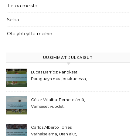
Tietoa meistä
Selaa
Ota yhteyttä meihin
UUSIMMAT JULKAISUT
Lucas Barrios: Panokset
Paraguayn maajoukkueessa,
Suuret turnaukset,
Kansainväliset tilastot
César Villalba: Perhe-elämä,
Varhaiset vuodet,
Merkittävät hetket
Carlos Alberto Torres:
Varhaiselämä, Uran alut,