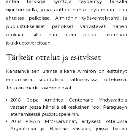
antaa tarkkoja syöttöjä täydentyy tarkalla
sijoittumisella, joka auttaa häntä löytämään tilaa
ahtaissa paikoissa. Almirónin työskentelytahti ja
puolustukselliset panokset vahvistavat hänen
rooliaan, sillä hän usein palaa tukemaan
joukkuetovereitaan.
Tärkeät ottelut ja esitykset
Kansainvälisen uransa aikana Almirón on esittänyt
erinomaisia suorituksia ratkaisevissa otteluissa.
Joitakin merkittävimpiä ovat:
2016 Copa América Centenario Yhdysvaltoja
vastaan, jossa hänellä oli keskeinen rooli Paraguayn
etenemisessä pudotuspeleihin.
2018 FIFA:n MM-karsinnat, erityisesti otteluissa
Argentiinaa ja Brasiliaa vastaan, joissa hänen