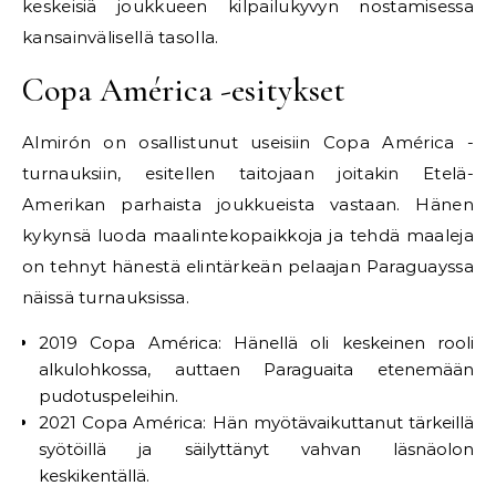
keskeisiä joukkueen kilpailukyvyn nostamisessa
kansainvälisellä tasolla.
Copa América -esitykset
Almirón on osallistunut useisiin Copa América -
turnauksiin, esitellen taitojaan joitakin Etelä-
Amerikan parhaista joukkueista vastaan. Hänen
kykynsä luoda maalintekopaikkoja ja tehdä maaleja
on tehnyt hänestä elintärkeän pelaajan Paraguayssa
näissä turnauksissa.
2019 Copa América: Hänellä oli keskeinen rooli
alkulohkossa, auttaen Paraguaita etenemään
pudotuspeleihin.
2021 Copa América: Hän myötävaikuttanut tärkeillä
syötöillä ja säilyttänyt vahvan läsnäolon
keskikentällä.