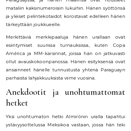
mataliin kaksinumeroisiin lukuihin. Hänen syöttönsä
ja yleiset pelintekotaidot korostavat edelleen hänen
tärkeyttään joukkueelle.
Merkittäviä merkkipaaluja hänen urallaan ovat
esiintymiset suurissa turnauksissa, kuten Copa
América ja MM-karsinnat, joissa hän on jatkuvasti
ollut avauskokoonpanossa. Hänen esityksensä ovat
ansainneet hänelle tunnustusta yhtenä Paraguayn
parhaista lahjakkuuksista viime vuosina.
Anekdootit ja unohtumattomat
hetket
Yksi unohtumaton hetki Almirónin uralla tapahtui
ystävyysottelussa Meksikoa vastaan, jossa hän teki