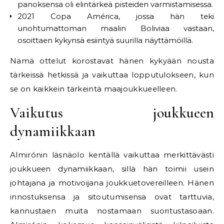
panoksensa oli elintärkeä pisteiden varmistamisessa.
2021 Copa América, jossa hän teki
unohtumattoman maalin Boliviaa vastaan,
osoittaen kykynsä esiintyä suurilla näyttämöillä.
Nämä ottelut korostavat hänen kykyään nousta
tärkeissä hetkissä ja vaikuttaa lopputulokseen, kun
se on kaikkein tärkeintä maajoukkueelleen.
Vaikutus joukkueen
dynamiikkaan
Almirónin läsnäolo kentällä vaikuttaa merkittävästi
joukkueen dynamiikkaan, sillä hän toimii usein
johtajana ja motivoijana joukkuetovereilleen. Hänen
innostuksensa ja sitoutumisensa ovat tarttuvia,
kannustaen muita nostamaan suoritustasoaan.