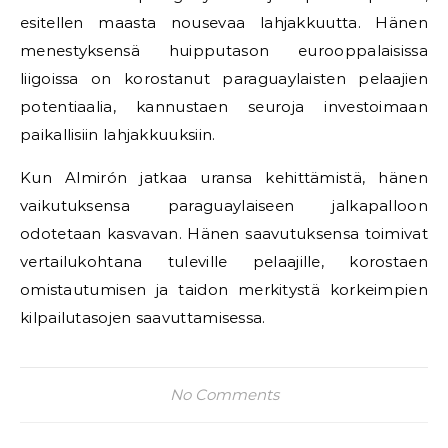
esitellen maasta nousevaa lahjakkuutta. Hänen
menestyksensä huipputason eurooppalaisissa
liigoissa on korostanut paraguaylaisten pelaajien
potentiaalia, kannustaen seuroja investoimaan
paikallisiin lahjakkuuksiin.
Kun Almirón jatkaa uransa kehittämistä, hänen
vaikutuksensa paraguaylaiseen jalkapalloon
odotetaan kasvavan. Hänen saavutuksensa toimivat
vertailukohtana tuleville pelaajille, korostaen
omistautumisen ja taidon merkitystä korkeimpien
kilpailutasojen saavuttamisessa.
No Comments