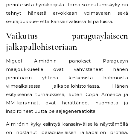
perinteisistä hyökkääjistä. Tämä sopeutumiskyky on
tehnyt hänestä arvokkaan voimavaran sekä
seurajoukkue- että kansainvälisissä kilpailuissa.
Vaikutus paraguaylaiseen
jalkapallohistoriaan
Miguel Almirónin
panokset Paraguayn
maajoukkueelle ovat vahvistaneet hänen
perintöään yhtenä keskeisistä hahmoista
viimeaikaisessa jalkapallohistoriassa. Hänen
esityksensä turnauksissa, kuten Copa América ja
MM-karsinnat, ovat herättäneet huomiota ja
inspiroineet uutta pelaajageneraatioita.
Almirónin kyky esiintyä kansainvälisellä näyttämöllä
on nostanut paraguaylaisen jalkapallon profiilia,