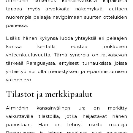
Almirónin kokemus kansainvälisistä kilpailuista
tarjoaa myös arvokkaita näkemyksiä, auttaen
nuorempia pelaajia navigoimaan suurten otteluiden
paineissa.
Lisäksi hänen kykynsä luoda yhteyksiä eri pelaajien
kanssa kentällä edistää joukkueen
yhteenkuuluvuutta. Tämä synergia on ratkaisevan
tärkeää Paraguayssa, erityisesti turnauksissa, joissa
yhteistyö voi olla menestyksen ja epäonnistumisen
välinen ero.
Tilastot ja merkkipaalut
Almirónin kansainvälinen ura on merkitty
vaikuttavilla tilastoilla, jotka heijastavat hänen
panostaan. Hän on tehnyt useita maaleja
Paraguayssa, ja hänen maalinsa ovat nousseet