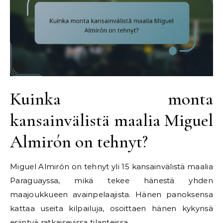
Kuinka monta
kansainvälistä maalia Miguel
Almirón on tehnyt?
Miguel Almirón on tehnyt yli 15 kansainvälistä maalia
Paraguayssa, mikä tekee hänestä yhden
maajoukkueen avainpelaajista. Hänen panoksensa
kattaa useita kilpailuja, osoittaen hänen kykynsä
esiintyä ratkaisevissa tilanteissa.