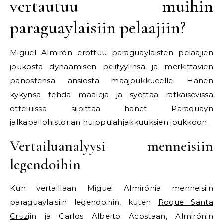
vertautuu muihin
paraguaylaisiin pelaajiin?
Miguel Almirón erottuu paraguaylaisten pelaajien
joukosta dynaamisen pelityylinsä ja merkittävien
panostensa ansiosta maajoukkueelle. Hänen
kykynsä tehdä maaleja ja syöttää ratkaisevissa
otteluissa sijoittaa hänet Paraguayn
jalkapallohistorian huippulahjakkuuksien joukkoon.
Vertailuanalyysi menneisiin
legendoihin
Kun vertaillaan Miguel Almirónia menneisiin
paraguaylaisiin legendoihin, kuten
Roque Santa
Cruz
iin ja Carlos Alberto Acostaan, Almirónin