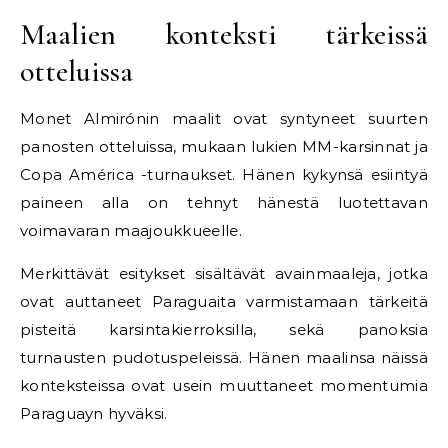
Maalien konteksti tärkeissä
otteluissa
Monet Almirónin maalit ovat syntyneet suurten
panosten otteluissa, mukaan lukien MM-karsinnat ja
Copa América -turnaukset. Hänen kykynsä esiintyä
paineen alla on tehnyt hänestä luotettavan
voimavaran maajoukkueelle.
Merkittävät esitykset sisältävät avainmaaleja, jotka
ovat auttaneet Paraguaita varmistamaan tärkeitä
pisteitä karsintakierroksilla, sekä panoksia
turnausten pudotuspeleissä. Hänen maalinsa näissä
konteksteissa ovat usein muuttaneet momentumia
Paraguayn hyväksi.