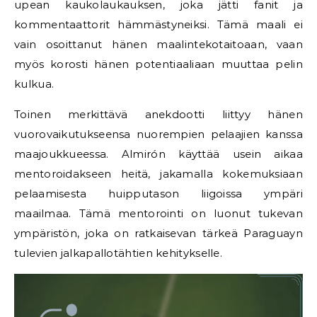
upean kaukolaukauksen, joka jätti fanit ja
kommentaattorit hämmästyneiksi. Tämä maali ei
vain osoittanut hänen maalintekotaitoaan, vaan
myös korosti hänen potentiaaliaan muuttaa pelin
kulkua.
Toinen merkittävä anekdootti liittyy hänen
vuorovaikutukseensa nuorempien pelaajien kanssa
maajoukkueessa. Almirón käyttää usein aikaa
mentoroidakseen heitä, jakamalla kokemuksiaan
pelaamisesta huipputason liigoissa ympäri
maailmaa. Tämä mentorointi on luonut tukevan
ympäristön, joka on ratkaisevan tärkeä Paraguayn
tulevien jalkapallotähtien kehitykselle.