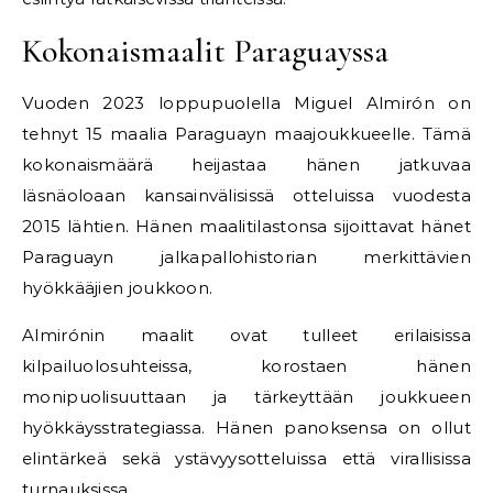
Kokonaismaalit Paraguayssa
Vuoden 2023 loppupuolella Miguel Almirón on
tehnyt 15 maalia Paraguayn maajoukkueelle. Tämä
kokonaismäärä heijastaa hänen jatkuvaa
läsnäoloaan kansainvälisissä otteluissa vuodesta
2015 lähtien. Hänen maalitilastonsa sijoittavat hänet
Paraguayn jalkapallohistorian merkittävien
hyökkääjien joukkoon.
Almirónin maalit ovat tulleet erilaisissa
kilpailuolosuhteissa, korostaen hänen
monipuolisuuttaan ja tärkeyttään joukkueen
hyökkäysstrategiassa. Hänen panoksensa on ollut
elintärkeä sekä ystävyysotteluissa että virallisissa
turnauksissa.