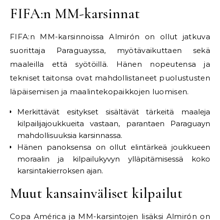
FIFA:n MM-karsinnat
FIFA:n MM-karsinnoissa Almirón on ollut jatkuva
suorittaja Paraguayssa, myötävaikuttaen sekä
maaleilla että syötöillä. Hänen nopeutensa ja
tekniset taitonsa ovat mahdollistaneet puolustusten
läpäisemisen ja maalintekopaikkojen luomisen.
Merkittävät esitykset sisältävät tärkeitä maaleja
kilpailijajoukkueita vastaan, parantaen Paraguayn
mahdollisuuksia karsinnassa.
Hänen panoksensa on ollut elintärkeä joukkueen
moraalin ja kilpailukyvyn ylläpitämisessä koko
karsintakierroksen ajan.
Muut kansainväliset kilpailut
Copa América ja MM-karsintojen lisäksi Almirón on