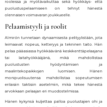
rooleissa ja myötävaikuttaa sekä hyökkäys- että
puolustuspelaamiseen on tehnyt hänestä
olennaisen voimavaran joukkueelle.
Pelaamistyyli ja roolit
Almirón tunnetaan dynaamisesta pelityylistään, jota
leimaavat nopeus, ketteryys ja tekninen taito. Hän
pelaa pääasiassa hyökkäävänä keskikenttäpelaajana
tai laitahyökkääjänä, mikä mahdollistaa
puolustusten hyödyntämisen ja
maalintekopaikkojen luomisen. Hänen
monipuolisuutensa mahdollistaa sopeutumisen
erilaisiin taktisiin asetelmiin, mikä tekee hänestä
arvokkaan pelaajan eri muodostelmissa.
Hänen kykynsä kuljettaa palloa puolustajien ohi ja