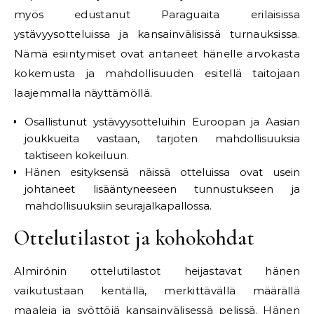
myös edustanut Paraguaita erilaisissa
ystävyysotteluissa ja kansainvälisissä turnauksissa.
Nämä esiintymiset ovat antaneet hänelle arvokasta
kokemusta ja mahdollisuuden esitellä taitojaan
laajemmalla näyttämöllä.
Osallistunut ystävyysotteluihin Euroopan ja Aasian
joukkueita vastaan, tarjoten mahdollisuuksia
taktiseen kokeiluun.
Hänen esityksensä näissä otteluissa ovat usein
johtaneet lisääntyneeseen tunnustukseen ja
mahdollisuuksiin seurajalkapallossa.
Ottelutilastot ja kohokohdat
Almirónin ottelutilastot heijastavat hänen
vaikutustaan kentällä, merkittävällä määrällä
maaleja ja syöttöjä
kansainvälisessä pelissä
. Hänen