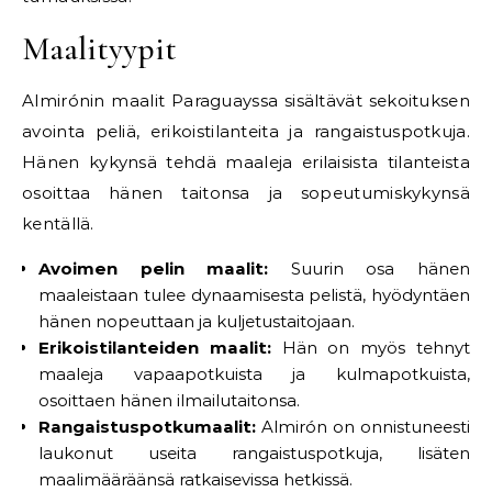
Maalityypit
Almirónin maalit Paraguayssa sisältävät sekoituksen
avointa peliä, erikoistilanteita ja rangaistuspotkuja.
Hänen kykynsä tehdä maaleja erilaisista tilanteista
osoittaa hänen taitonsa ja sopeutumiskykynsä
kentällä.
Avoimen pelin maalit:
Suurin osa hänen
maaleistaan tulee dynaamisesta pelistä, hyödyntäen
hänen nopeuttaan ja kuljetustaitojaan.
Erikoistilanteiden maalit:
Hän on myös tehnyt
maaleja vapaapotkuista ja kulmapotkuista,
osoittaen hänen ilmailutaitonsa.
Rangaistuspotkumaalit:
Almirón on onnistuneesti
laukonut useita rangaistuspotkuja, lisäten
maalimääräänsä ratkaisevissa hetkissä.