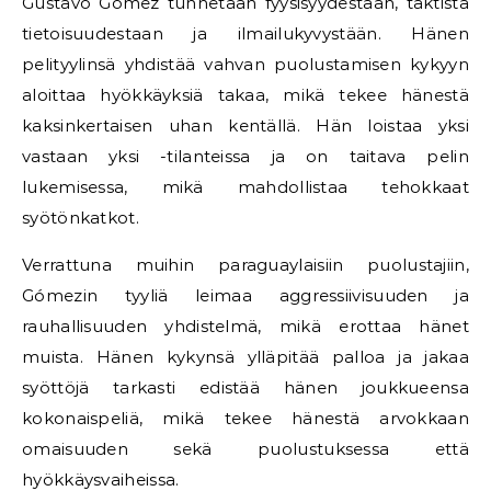
Gustavo Gómez tunnetaan fyysisyydestään, taktista
tietoisuudestaan ja ilmailukyvystään. Hänen
pelityylinsä yhdistää vahvan puolustamisen kykyyn
aloittaa hyökkäyksiä takaa, mikä tekee hänestä
kaksinkertaisen uhan kentällä. Hän loistaa yksi
vastaan yksi -tilanteissa ja on taitava pelin
lukemisessa, mikä mahdollistaa tehokkaat
syötönkatkot.
Verrattuna muihin paraguaylaisiin puolustajiin,
Gómezin tyyliä leimaa aggressiivisuuden ja
rauhallisuuden yhdistelmä, mikä erottaa hänet
muista. Hänen kykynsä ylläpitää palloa ja jakaa
syöttöjä tarkasti edistää hänen joukkueensa
kokonaispeliä, mikä tekee hänestä arvokkaan
omaisuuden sekä puolustuksessa että
hyökkäysvaiheissa.