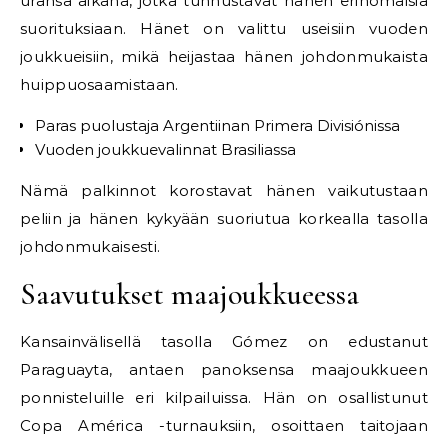
uransa aikana, jotka tunnustavat hänen erinomaisia
suorituksiaan. Hänet on valittu useisiin vuoden
joukkueisiin, mikä heijastaa hänen johdonmukaista
huippuosaamistaan.
Paras puolustaja Argentiinan Primera Divisiónissa
Vuoden joukkuevalinnat Brasiliassa
Nämä palkinnot korostavat hänen vaikutustaan
peliin ja hänen kykyään suoriutua korkealla tasolla
johdonmukaisesti.
Saavutukset maajoukkueessa
Kansainvälisellä tasolla Gómez on edustanut
Paraguayta, antaen panoksensa maajoukkueen
ponnisteluille eri kilpailuissa. Hän on osallistunut
Copa América -turnauksiin, osoittaen taitojaan