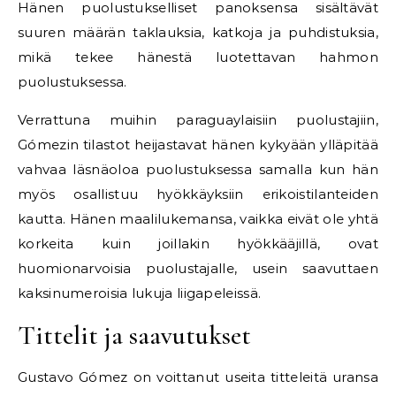
Hänen puolustukselliset panoksensa sisältävät
suuren määrän taklauksia, katkoja ja puhdistuksia,
mikä tekee hänestä luotettavan hahmon
puolustuksessa.
Verrattuna muihin paraguaylaisiin puolustajiin,
Gómezin tilastot heijastavat hänen kykyään ylläpitää
vahvaa läsnäoloa puolustuksessa samalla kun hän
myös osallistuu hyökkäyksiin erikoistilanteiden
kautta. Hänen maalilukemansa, vaikka eivät ole yhtä
korkeita kuin joillakin hyökkääjillä, ovat
huomionarvoisia puolustajalle, usein saavuttaen
kaksinumeroisia lukuja liigapeleissä.
Tittelit ja saavutukset
Gustavo Gómez on voittanut useita titteleitä uransa