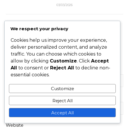
03/03/2026
LEAVE A REPLY
We respect your privacy
Cookies help us improve your experience,
deliver personalized content, and analyze
Your email address will not be published.
Required
traffic. You can choose which cookies to
fields are marked
*
allow by clicking
Customize
. Click
Accept
All
to consent or
Reject All
to decline non-
Name
*
essential cookies.
Customize
Email
*
Reject All
Accept All
Website