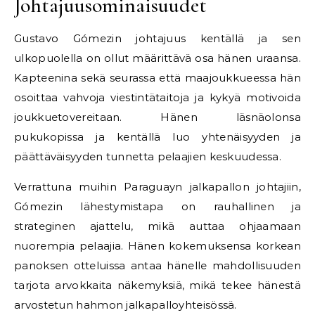
Johtajuusominaisuudet
Gustavo Gómezin johtajuus kentällä ja sen
ulkopuolella on ollut määrittävä osa hänen uraansa.
Kapteenina sekä seurassa että maajoukkueessa hän
osoittaa vahvoja viestintätaitoja ja kykyä motivoida
joukkuetovereitaan. Hänen läsnäolonsa
pukukopissa ja kentällä luo yhtenäisyyden ja
päättäväisyyden tunnetta pelaajien keskuudessa.
Verrattuna muihin Paraguayn jalkapallon johtajiin,
Gómezin lähestymistapa on rauhallinen ja
strateginen ajattelu, mikä auttaa ohjaamaan
nuorempia pelaajia. Hänen kokemuksensa korkean
panoksen otteluissa antaa hänelle mahdollisuuden
tarjota arvokkaita näkemyksiä, mikä tekee hänestä
arvostetun hahmon jalkapalloyhteisössä.