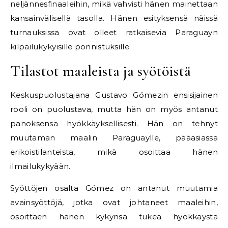
neljännesfinaaleihin, mikä vahvisti hänen mainettaan
kansainvälisellä tasolla. Hänen esityksensä näissä
turnauksissa ovat olleet ratkaisevia Paraguayn
kilpailukykyisille ponnistuksille.
Tilastot maaleista ja syötöistä
Keskuspuolustajana Gustavo Gómezin ensisijainen
rooli on puolustava, mutta hän on myös antanut
panoksensa hyökkäyksellisesti. Hän on tehnyt
muutaman maalin Paraguaylle, pääasiassa
erikoistilanteista, mikä osoittaa hänen
ilmailukykyään.
Syöttöjen osalta Gómez on antanut muutamia
avainsyöttöjä, jotka ovat johtaneet maaleihin,
osoittaen hänen kykynsä tukea hyökkäystä