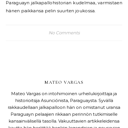
Paraguayn jalkapallohistorian kudelmaa, varmistaen
hänen paikkansa pelin suurten joukossa.
No Comments
MATEO VARGAS
Mateo Vargas on intohimoinen urheilukirjoittaja ja
historioitsija Asunciónista, Paraguaysta. Syvällä
rakkaudellaan jalkapalloon hän on omistanut uransa
Paraguayn pelaajien rikkaan perinnön tutkimiselle
kansainvälisellä tasolla. Vakuuttavien artikkeleidensa
kautta hän herättää henkiin legendojen ja nousevien