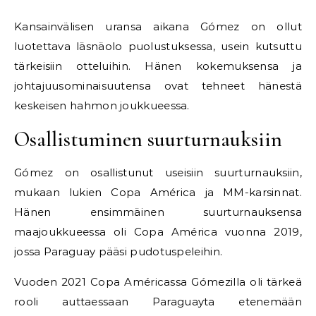
Kansainvälisen uransa aikana Gómez on ollut
luotettava läsnäolo puolustuksessa, usein kutsuttu
tärkeisiin otteluihin. Hänen kokemuksensa ja
johtajuusominaisuutensa ovat tehneet hänestä
keskeisen hahmon joukkueessa.
Osallistuminen suurturnauksiin
Gómez on osallistunut useisiin suurturnauksiin,
mukaan lukien Copa América ja MM-karsinnat.
Hänen ensimmäinen suurturnauksensa
maajoukkueessa oli Copa América vuonna 2019,
jossa Paraguay pääsi pudotuspeleihin.
Vuoden 2021 Copa Américassa Gómezilla oli tärkeä
rooli auttaessaan Paraguayta etenemään