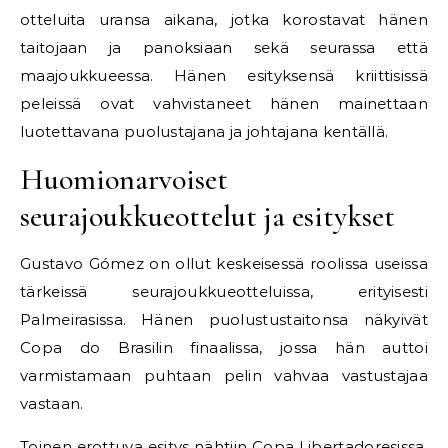
otteluita uransa aikana, jotka korostavat hänen
taitojaan ja panoksiaan sekä seurassa että
maajoukkueessa. Hänen esityksensä kriittisissä
peleissä ovat vahvistaneet hänen mainettaan
luotettavana puolustajana ja johtajana kentällä.
Huomionarvoiset
seurajoukkueottelut ja esitykset
Gustavo Gómez on ollut keskeisessä roolissa useissa
tärkeissä seurajoukkueotteluissa, erityisesti
Palmeirasissa. Hänen puolustustaitonsa näkyivät
Copa do Brasilin finaalissa, jossa hän auttoi
varmistamaan puhtaan pelin vahvaa vastustajaa
vastaan.
Toinen erottuva esitys nähtiin Copa Libertadoresissa,