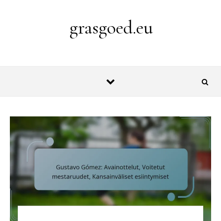
Skip to content
grasgoed.eu