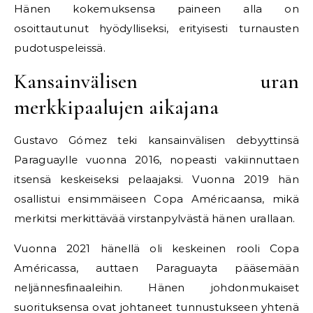
Hänen kokemuksensa paineen alla on
osoittautunut hyödylliseksi, erityisesti turnausten
pudotuspeleissä.
Kansainvälisen uran
merkkipaalujen aikajana
Gustavo Gómez teki kansainvälisen debyyttinsä
Paraguaylle vuonna 2016, nopeasti vakiinnuttaen
itsensä keskeiseksi pelaajaksi. Vuonna 2019 hän
osallistui ensimmäiseen Copa Américaansa, mikä
merkitsi merkittävää virstanpylvästä hänen urallaan.
Vuonna 2021 hänellä oli keskeinen rooli Copa
Américassa, auttaen Paraguayta pääsemään
neljännesfinaaleihin. Hänen johdonmukaiset
suorituksensa ovat johtaneet tunnustukseen yhtenä