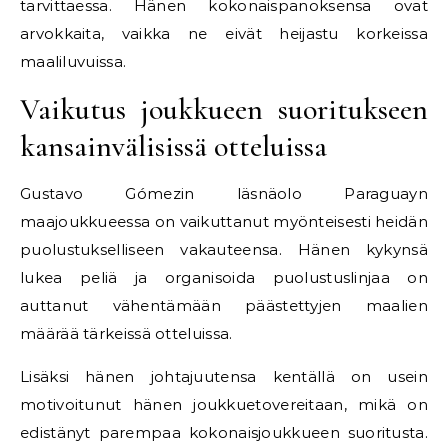
tarvittaessa. Hänen kokonaispanoksensa ovat
arvokkaita, vaikka ne eivät heijastu korkeissa
maaliluvuissa.
Vaikutus joukkueen suoritukseen
kansainvälisissä otteluissa
Gustavo Gómezin läsnäolo Paraguayn
maajoukkueessa on vaikuttanut myönteisesti heidän
puolustukselliseen vakauteensa. Hänen kykynsä
lukea peliä ja organisoida puolustuslinjaa on
auttanut vähentämään päästettyjen maalien
määrää tärkeissä otteluissa.
Lisäksi hänen johtajuutensa kentällä on usein
motivoitunut hänen joukkuetovereitaan, mikä on
edistänyt parempaa kokonaisjoukkueen suoritusta.