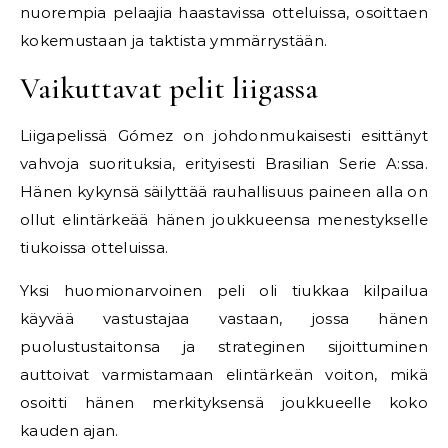
nuorempia pelaajia haastavissa otteluissa, osoittaen
kokemustaan ja taktista ymmärrystään.
Vaikuttavat pelit liigassa
Liigapelissä Gómez on johdonmukaisesti esittänyt
vahvoja suorituksia, erityisesti Brasilian Serie A:ssa.
Hänen kykynsä säilyttää rauhallisuus paineen alla on
ollut elintärkeää hänen joukkueensa menestykselle
tiukoissa otteluissa.
Yksi huomionarvoinen peli oli tiukkaa kilpailua
käyvää vastustajaa vastaan, jossa hänen
puolustustaitonsa ja strateginen sijoittuminen
auttoivat varmistamaan elintärkeän voiton, mikä
osoitti hänen merkityksensä joukkueelle koko
kauden ajan.