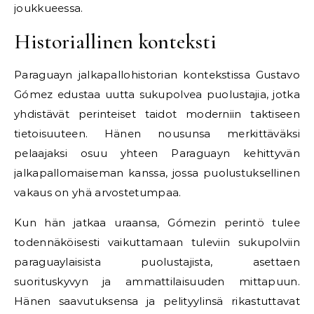
joukkueessa.
Historiallinen konteksti
Paraguayn jalkapallohistorian kontekstissa Gustavo
Gómez edustaa uutta sukupolvea puolustajia, jotka
yhdistävät perinteiset taidot moderniin taktiseen
tietoisuuteen. Hänen nousunsa merkittäväksi
pelaajaksi osuu yhteen Paraguayn kehittyvän
jalkapallomaiseman kanssa, jossa puolustuksellinen
vakaus on yhä arvostetumpaa.
Kun hän jatkaa uraansa, Gómezin perintö tulee
todennäköisesti vaikuttamaan tuleviin sukupolviin
paraguaylaisista puolustajista, asettaen
suorituskyvyn ja ammattilaisuuden mittapuun.
Hänen saavutuksensa ja pelityylinsä rikastuttavat