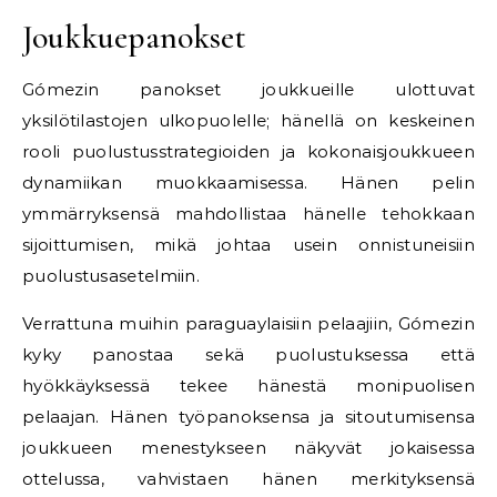
Joukkuepanokset
Gómezin panokset joukkueille ulottuvat
yksilötilastojen ulkopuolelle; hänellä on keskeinen
rooli puolustusstrategioiden ja kokonaisjoukkueen
dynamiikan muokkaamisessa. Hänen pelin
ymmärryksensä mahdollistaa hänelle tehokkaan
sijoittumisen, mikä johtaa usein onnistuneisiin
puolustusasetelmiin.
Verrattuna muihin paraguaylaisiin pelaajiin, Gómezin
kyky panostaa sekä puolustuksessa että
hyökkäyksessä tekee hänestä monipuolisen
pelaajan. Hänen työpanoksensa ja sitoutumisensa
joukkueen menestykseen näkyvät jokaisessa
ottelussa, vahvistaen hänen merkityksensä