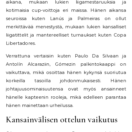
aikana, mukaan lukien liigamestaruuksia ja
kotimaisia cup-voittoja eri maissa. Hänen aikansa
seuroissa kuten Lanús ja Palmeiras on ollut
merkittävää menestystä, mukaan lukien kansalliset
liigatittelit ja mantereelliset turnaukset kuten Copa
Libertadores.
Verrattuna vertaisiin kuten Paulo Da Silvaan ja
Antolín Alcaraziin, Gómezin palkintokaappi on
vaikuttava, mikä osoittaa hänen kykynsä suoriutua
korkeilla tasoilla johdonmukaisesti. Hänen
johtajuusominaisuutensa ovat myös ansainneet
hänelle kapteenin rooleja, mikä edelleen parantaa
hänen mainettaan urheilussa.
Kansainvälisen ottelun vaikutus