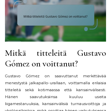
Mitkä titteleitä Gustavo
Gómez on voittanut?
Gustavo Gómez on saavuttanut merkittävää
menestystä jalkapallo-urallaan, voittamalla erilaisia
titteleitä sekä kotimaassa että kansainvälisesti.
Hänen saavutuksiinsa kuuluu useita
liigamestaruuksia, kansainvälisiä turnausvoittoja ja
yksilöpalkintoja, mikä osoittaa hänen vaikutuksensa