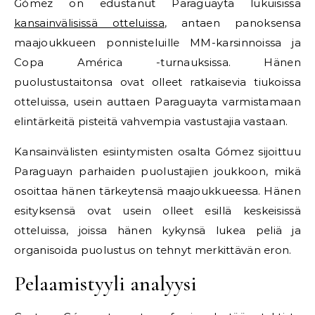
Gómez on edustanut Paraguayta lukuisissa
kansainvälisissä otteluissa
, antaen panoksensa
maajoukkueen ponnisteluille MM-karsinnoissa ja
Copa América -turnauksissa. Hänen
puolustustaitonsa ovat olleet ratkaisevia tiukoissa
otteluissa, usein auttaen Paraguayta varmistamaan
elintärkeitä pisteitä vahvempia vastustajia vastaan.
Kansainvälisten esiintymisten osalta Gómez sijoittuu
Paraguayn parhaiden puolustajien joukkoon, mikä
osoittaa hänen tärkeytensä maajoukkueessa. Hänen
esityksensä ovat usein olleet esillä keskeisissä
otteluissa, joissa hänen kykynsä lukea peliä ja
organisoida puolustus on tehnyt merkittävän eron.
Pelaamistyyli analyysi