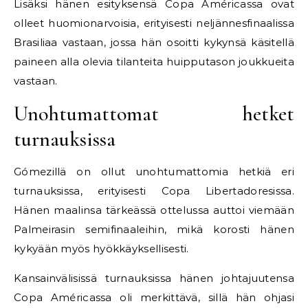
Lisäksi hänen esityksensä Copa Américassa ovat
olleet huomionarvoisia, erityisesti neljännesfinaalissa
Brasiliaa vastaan, jossa hän osoitti kykynsä käsitellä
paineen alla olevia tilanteita huipputason joukkueita
vastaan.
Unohtumattomat hetket
turnauksissa
Gómezillä on ollut unohtumattomia hetkiä eri
turnauksissa, erityisesti Copa Libertadoresissa.
Hänen maalinsa tärkeässä ottelussa auttoi viemään
Palmeirasin semifinaaleihin, mikä korosti hänen
kykyään myös hyökkäyksellisesti.
Kansainvälisissä turnauksissa hänen johtajuutensa
Copa Américassa oli merkittävä, sillä hän ohjasi