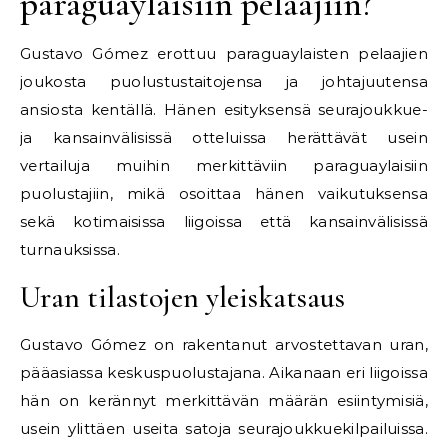
paraguaylaisiin pelaajiin?
Gustavo Gómez erottuu paraguaylaisten pelaajien
joukosta puolustustaitojensa ja johtajuutensa
ansiosta kentällä. Hänen esityksensä seurajoukkue-
ja kansainvälisissä otteluissa herättävät usein
vertailuja muihin merkittäviin paraguaylaisiin
puolustajiin, mikä osoittaa hänen vaikutuksensa
sekä kotimaisissa liigoissa että kansainvälisissä
turnauksissa.
Uran tilastojen yleiskatsaus
Gustavo Gómez on rakentanut arvostettavan uran,
pääasiassa keskuspuolustajana. Aikanaan eri liigoissa
hän on kerännyt merkittävän määrän esiintymisiä,
usein ylittäen useita satoja seurajoukkuekilpailuissa.