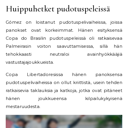
Huippuhetket pudotuspeleissä
Gómez on loistanut pudotuspelivaiheissa, joissa
panokset ovat korkeimmat. Hänen esityksensä
Copa do Brasilin pudotuspeleissä oli ratkaisevaa
Palmeirasin voiton saavuttamisessa, sillä hän
tehokkaasti neutraloi avainhyökkääjiä
vastustajajoukkueista.
Copa Libertadoresissa hänen panoksensa
pudotuspelivaiheissa on ollut kriittistä, usein tehden
ratkaisevia taklauksia ja katkoja, jotka ovat pitäneet
hänen joukkueensa kilpailukykyisenä
mestaruudesta.