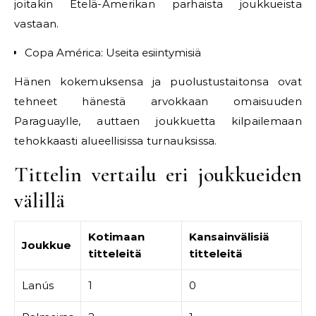
joitakin Etelä-Amerikan parhaista joukkueista
vastaan.
Copa América: Useita esiintymisiä
Hänen kokemuksensa ja puolustustaitonsa ovat
tehneet hänestä arvokkaan omaisuuden
Paraguaylle, auttaen joukkuetta kilpailemaan
tehokkaasti alueellisissa turnauksissa.
Tittelin vertailu eri joukkueiden
välillä
Kotimaan
Kansainvälisiä
Joukkue
titteleitä
titteleitä
Lanús
1
0