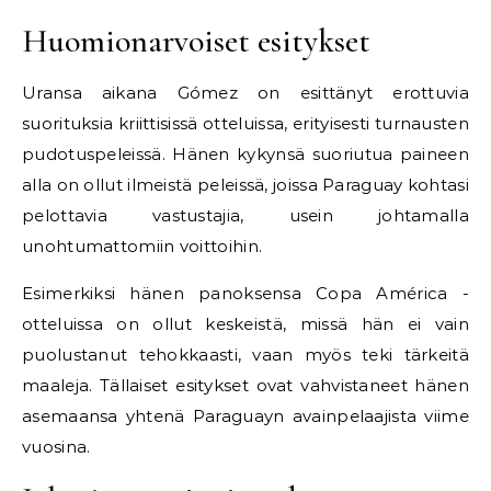
Huomionarvoiset esitykset
Uransa aikana Gómez on esittänyt erottuvia
suorituksia kriittisissä otteluissa, erityisesti turnausten
pudotuspeleissä. Hänen kykynsä suoriutua paineen
alla on ollut ilmeistä peleissä, joissa Paraguay kohtasi
pelottavia vastustajia, usein johtamalla
unohtumattomiin voittoihin.
Esimerkiksi hänen panoksensa Copa América -
otteluissa on ollut keskeistä, missä hän ei vain
puolustanut tehokkaasti, vaan myös teki tärkeitä
maaleja. Tällaiset esitykset ovat vahvistaneet hänen
asemaansa yhtenä Paraguayn avainpelaajista viime
vuosina.